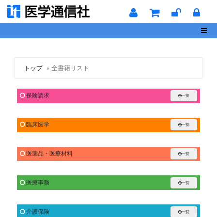
Toggl
トップ
全書籍リスト
保険請求
一覧
臨床医学
一覧
医薬品・医療材料
一覧
医療事務
一覧
介護保険
一覧