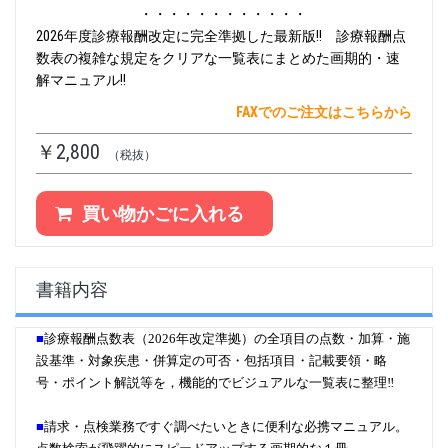
・・・・・・・・・・・・
2026年度診療報酬改定に完全準拠した最新版!! 診療報酬点
数表の複雑な規定をクリアな一覧表にまとめた画期的・速
解マニュアル!!
FAXでのご注文はこちらから
￥2,800
（税抜）
買い物かごに入れる
書籍内容
■
診療報酬点数表（2026年改定準拠）の全項目の点数・加算・施
設基準・対象疾患・併算定の可否・包括項目・記載要領・略
号・ポイント解説等を，機能的でビジュアルな一覧表に整理‼
■
請求・点検業務ですぐ調べたいときに便利な必携マニュアル。