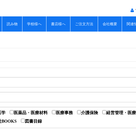
読み物
学校様へ
書店様へ
ご注文方法
会社概要
関連
医学
医薬品・医療材料
医療事務
介護保険
経営管理・医療
BOOKS
図書目録