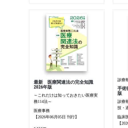
診療
最新 医療関連法の完全知識
2026年版
手術
版
～これだけは知っておきたい医療実
務114法～
診療報
技・
医療事務
【2026年06月05日 刊行】
臨床
【20