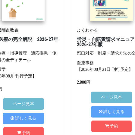
報酬点数表
よくわかる
医療の完全解説 2026-27年
労災・自賠責請求マニュ
2026-27年版
診療・指導管理・適応疾患・使
窓口対応・制度・請求方法の
料の全ディテール
医療事務
医学
【2026年08月21日 刊行予定】
26年08月 刊行予定】
2,800円
円
ページ見本
ページ見本
詳しく見る
詳しく見る
予約
予約