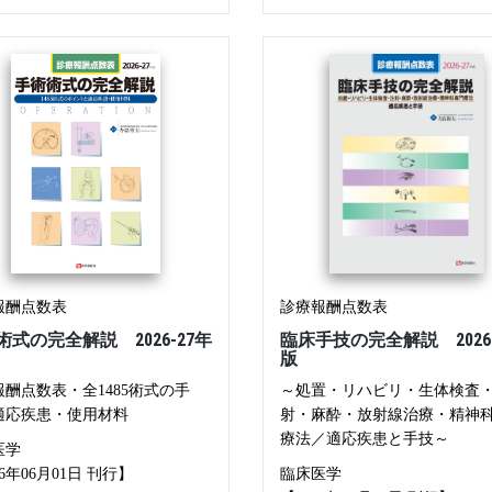
報酬点数表
診療報酬点数表
術式の完全解説 2026-27年
臨床手技の完全解説 2026-
版
酬点数表・全1485術式の手
～処置・リハビリ・生体検査
適応疾患・使用材料
射・麻酔・放射線治療・精神
療法／適応疾患と手技～
医学
26年06月01日 刊行】
臨床医学