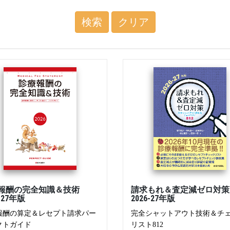
検索
クリア
報酬の完全知識＆技術
請求もれ＆査定減ゼロ対
6-27年版
2026-27年版
報酬の算定＆レセプト請求パー
完全シャットアウト技術＆チ
クトガイド
リスト812