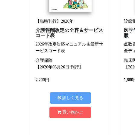
【臨時刊行】2026年
診療
介護報酬改定の全容＆サービス
医学
コード表
版
2026年改定対応マニュアル＆最新サ
点数
ービスコード表
全デ
介護保険
臨床
【2026年06月26日 刊行】
【20
2,200円
1,800
詳しく見る
買い物かご