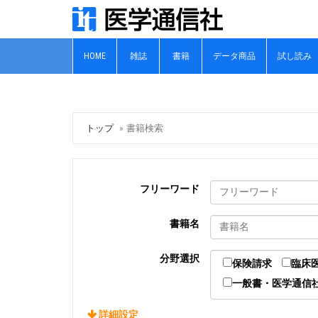
HOME
雑誌
書籍
データ商品
試し読み
トップ
書籍検索
フリーワード
書籍名
分野選択
保険請求
臨床
一般書・医学通信社
詳細設定