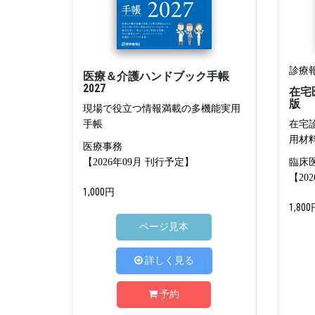
診療
医療＆介護ハンドブック手帳
2027
在宅
版
現場で役立つ情報満載の多機能実用
手帳
在宅
用材
医療事務
【2026年09月 刊行予定】
臨床
【20
1,000円
1,800
ページ見本
詳しく見る
予約