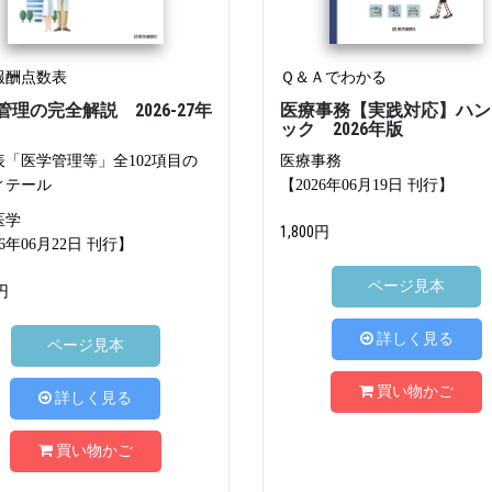
報酬点数表
Ｑ＆Ａでわかる
管理の完全解説 2026-27年
医療事務【実践対応】ハン
ック 2026年版
表「医学管理等」全102項目の
医療事務
ィテール
【2026年06月19日 刊行】
医学
1,800円
26年06月22日 刊行】
ページ見本
円
詳しく見る
ページ見本
買い物かご
詳しく見る
買い物かご