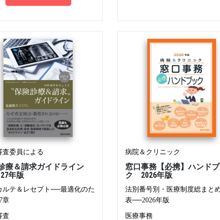
審査委員による
病院＆クリニック
診療＆請求ガイドライン
窓口事務【必携】ハンドブ
6-27年版
ク 2026年版
カルテ＆レセプト──最適化のた
法別番号別・医療制度総まと
7章
表──2026年版
審査
医療事務