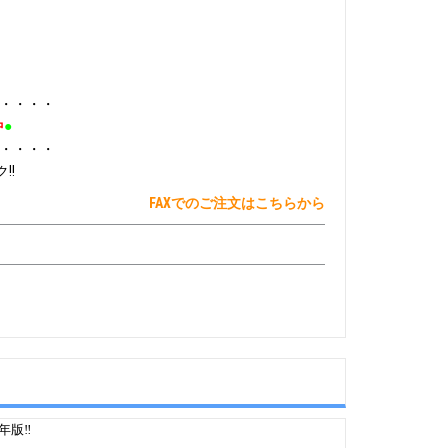
・・・・
●
中
・・・・
ク‼
FAXでのご注文はこちらから
年版‼