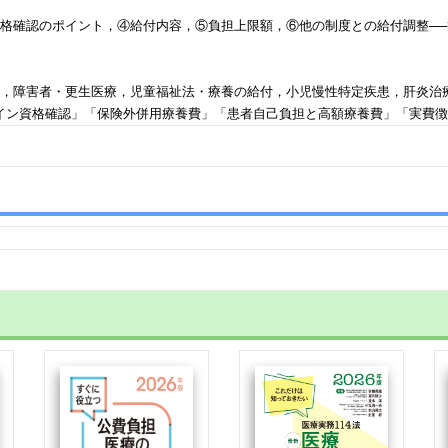
格確認のポイント，④給付内容，⑤負担上限額，⑥他の制度との給付調整─
，障害者・更生医療，児童福祉法・療養の給付，小児慢性特定疾患，肝炎治
ライン資格確認」「保険外併用療養費」「患者自己負担と高額療養費」「実費