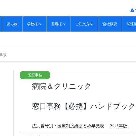
読み物
学校様へ
書店様へ
ご注文方法
会社概要
関連
年版
医療事務
病院＆クリニック
窓口事務【必携】ハンドブック 
法別番号別・医療制度総まとめ早見表──2026年版