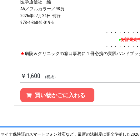
医学通信社 編
A5／フルカラー／98頁
2026年07月24日 刊行
978-4-86840-019-6
・・・・・・・・
●
好評発売
・・・・・・・・
★
病院＆クリニックの窓口事務に１冊必携の実践ハンドブッ
￥1,600
（税抜）
買い物かごに入れる
，マイナ保険証のスマートフォン対応など，最新の法制度に完全準拠した2026