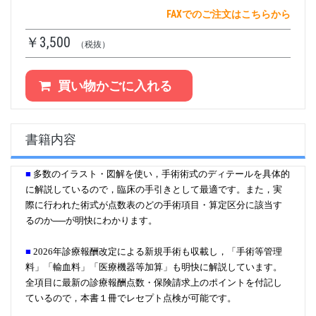
FAXでのご注文はこちらから
￥3,500
（税抜）
買い物かごに入れる
書籍内容
■
多数のイラスト・図解を使い，手術術式のディテールを具体的
に解説しているので，臨床の手引きとして最適です。また，実
際に行われた術式が点数表のどの手術項目・算定区分に該当す
るのか──が明快にわかります。
■
2026年診療報酬改定による新規手術も収載し，「手術等管理
料」「輸血料」「医療機器等加算」も明快に解説しています。
全項目に最新の診療報酬点数・保険請求上のポイントを付記し
ているので，本書１冊でレセプト点検が可能です。