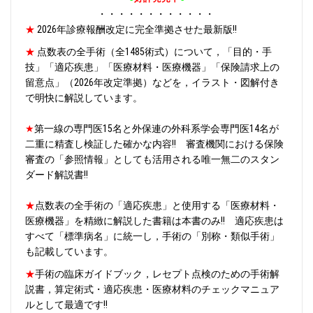
・・・・・・・・・・・・
★
2026年診療報酬改定に完全準拠させた最新版!!
★
点数表の全手術（全1485術式）について，「目的・手
技」「適応疾患」「医療材料・医療機器」「保険請求上の
留意点」（2026年改定準拠）などを，イラスト・図解付き
で明快に解説しています。
★
第一線の専門医15名と外保連の外科系学会専門医14名が
二重に精査し検証した確かな内容!! 審査機関における保険
審査の「参照情報」としても活用される唯一無二のスタン
ダード解説書!!
★
点数表の全手術の「適応疾患」と使用する「医療材料・
医療機器」を精緻に解説した書籍は本書のみ‼ 適応疾患は
すべて「標準病名」に統一し，手術の「別称・類似手術」
も記載しています。
★
手術の臨床ガイドブック，レセプト点検のための手術解
説書，算定術式・適応疾患・医療材料のチェックマニュア
ルとして最適です‼