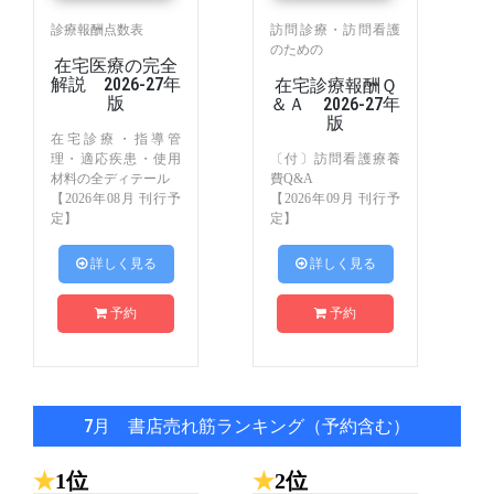
診療報酬点数表
訪問診療・訪問看護
のための
在宅医療の完全
解説 2026-27年
在宅診療報酬Ｑ
版
＆Ａ 2026-27年
版
在宅診療・指導管
理・適応疾患・使用
〔付〕訪問看護療養
材料の全ディテール
費Q&A
【2026年08月 刊行予
【2026年09月 刊行予
定】
定】
 詳しく見る
 詳しく見る
予約
予約
7月 書店売れ筋ランキング（予約含む）
★
1位
★
2位
★