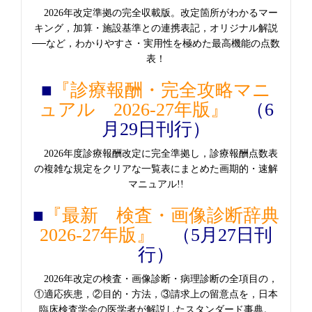
2026年改定準拠の完全収載版。改定箇所がわかるマー
キング，加算・施設基準との連携表記，オリジナル解説
──など，わかりやすさ・実用性を極めた最高機能の点数
表！
■
『診療報酬・完全攻略マニ
ュアル 2026-27年版』
（6
月29日刊行）
2026年度診療報酬改定に完全準拠し，診療報酬点数表
の複雑な規定をクリアな一覧表にまとめた画期的・速解
マニュアル!!
■
『最新 検査・画像診断辞典
2026-27年版』
（5月27日刊
行）
2026年改定の検査・画像診断・病理診断の全項目の，
①適応疾患，②目的・方法，③請求上の留意点を，日本
臨床検査学会の医学者が解説したスタンダード事典。