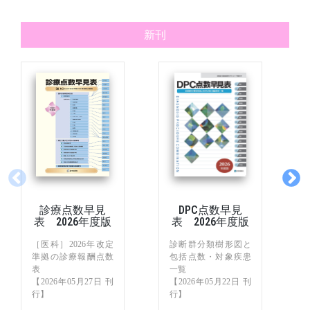
新刊
診療点数早見
DPC点数早見
表 2026年度版
表 2026年度版
［医科］2026年改定
診断群分類樹形図と
準拠の診療報酬点数
包括点数・対象疾患
表
一覧
【2026年05月27日 刊
【2026年05月22日 刊
行】
行】