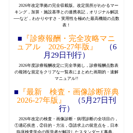
2026年改定準拠の完全収載版。改定箇所がわかるマー
キング，加算・施設基準との連携表記，オリジナル解説
──など，わかりやすさ・実用性を極めた最高機能の点数
表！
■
『診療報酬・完全攻略マニ
ュアル 2026-27年版』
（6
月29日刊行）
2026年度診療報酬改定に完全準拠し，診療報酬点数表
の複雑な規定をクリアな一覧表にまとめた画期的・速解
マニュアル!!
■
『最新 検査・画像診断辞典
2026-27年版』
（5月27日刊
行）
2026年改定の検査・画像診断・病理診断の全項目の，
①適応疾患，②目的・方法，③請求上の留意点を，日本
臨床検査学会の医学者が解説したスタンダード事典。