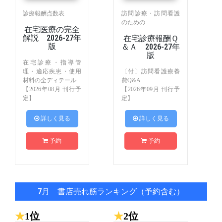
診療報酬点数表
訪問診療・訪問看護
のための
在宅医療の完全
解説 2026-27年
在宅診療報酬Ｑ
版
＆Ａ 2026-27年
版
在宅診療・指導管
理・適応疾患・使用
〔付〕訪問看護療養
材料の全ディテール
費Q&A
【2026年08月 刊行予
【2026年09月 刊行予
定】
定】
 詳しく見る
 詳しく見る
予約
予約
7月 書店売れ筋ランキング（予約含む）
★
1位
★
2位
★