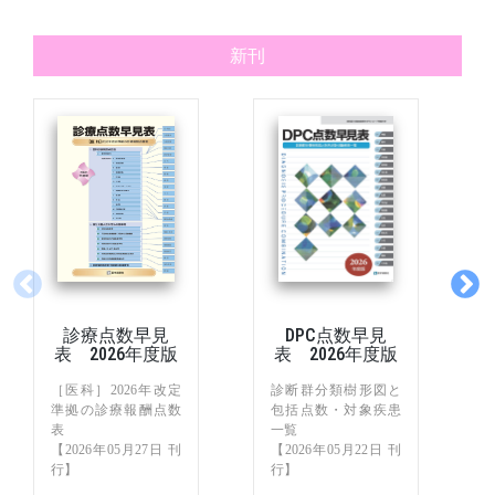
新刊
診療点数早見
DPC点数早見
表 2026年度版
表 2026年度版
［医科］2026年改定
診断群分類樹形図と
準拠の診療報酬点数
包括点数・対象疾患
表
一覧
【2026年05月27日 刊
【2026年05月22日 刊
行】
行】