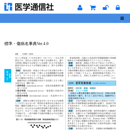
Toggl
標準・傷病名事典Ver.4.0