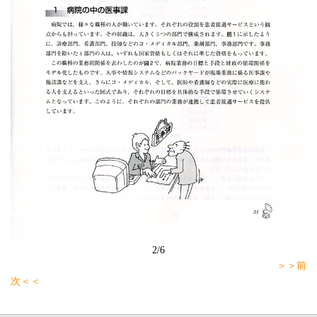
2/6
＞＞前
次＜＜