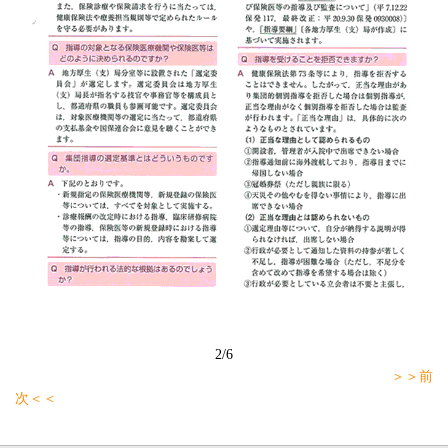
2/6
＞＞前
次＜＜