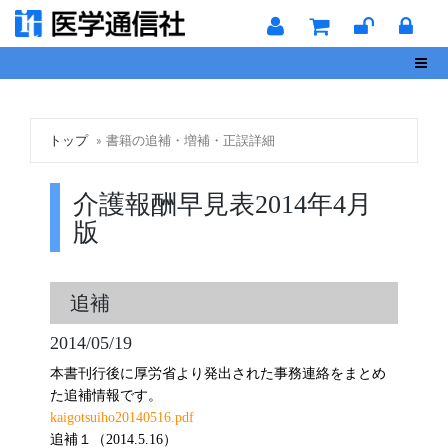
Toggl
トップ
書籍の追補・増補・正誤詳細
介護報酬早見表2014年4月
版
追補
2014/05/19
本書刊行後に厚労省より発出された事務連絡をまとめ
た追補情報です。
kaigotsuiho20140516.pdf
追補１（2014.5.16）