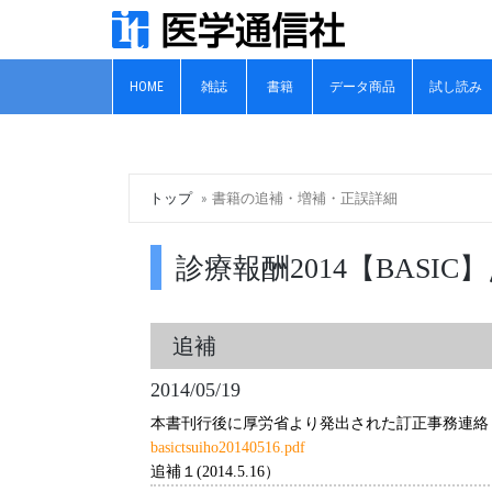
HOME
雑誌
書籍
データ商品
試し読み
トップ
書籍の追補・増補・正誤詳細
診療報酬2014【BASIC
追補
2014/05/19
本書刊行後に厚労省より発出された訂正事務連絡
basictsuiho20140516.pdf
追補１(2014.5.16）