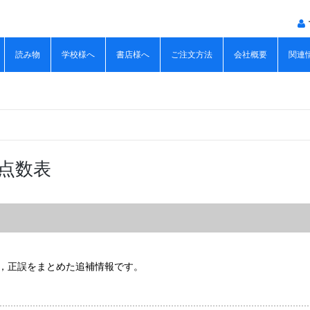
読み物
学校様へ
書店様へ
ご注文方法
会社概要
関連
】点数表
，正誤をまとめた追補情報です。