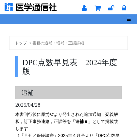
Toggl
トップ
書籍の追補・増補・正誤詳細
DPC点数早見表 2024年度
版
追補
2025/04/28
本書刊行後に厚労省より発出された追加通知，疑義解
釈，訂正事務連絡，正誤等を「
」として掲載致
追補９
します。
（『月刊／保険診療』2025年４月号より『DPC点数早