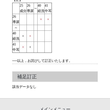
25
26
40
41
～
成分
導尿
経洗
中耳
26
×
×
導尿
～
40
×
×
経洗
41
×
×
中耳
──以上，お詫びして訂正いたします。
補足訂正
該当データなし
メインメニュー