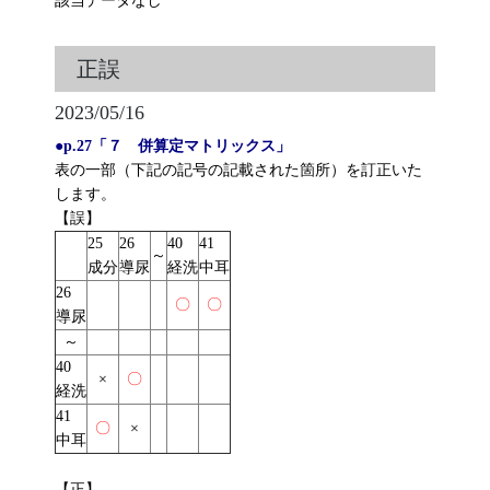
該当データなし
正誤
2023/05/16
●
p.27「７ 併算定マトリックス」
表の一部（下記の記号の記載された箇所）を訂正いた
します。
【誤】
25
26
40
41
～
成分
導尿
経洗
中耳
26
〇
〇
導尿
～
40
×
〇
経洗
41
〇
×
中耳
【正】