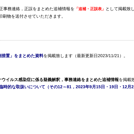
正事務連絡，正誤をまとめた追補情報を
「追補・正誤表」
として掲載致
印刷物を送付させていただきます。
例措置」をまとめた資料
を掲載致します（最新更新日2023/11/21）。
ナウイルス感染症に係る疑義解釈，事務連絡をまとめた追補情報
を
掲載致
的な取扱いについて（その12～81，2023年9月15日・19日・12