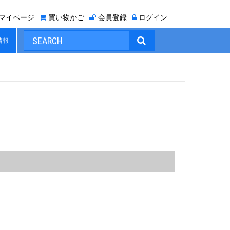
マイページ
買い物かご
会員登録
ログイン

情報
。