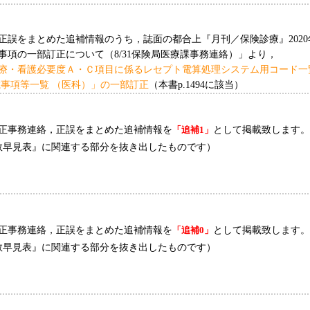
正誤をまとめた追補情報のうち，誌面の都合上『月刊／保険診療』202
項の一部訂正について（8/31保険局医療課事務連絡）」より，
療・看護必要度Ａ・Ｃ項目に係るレセプト電算処理システム用コード一
事項等一覧 （医科）」の一部訂正
（本書p.1494に該当）
正事務連絡，正誤をまとめた追補情報を
「追補1」
として掲載致します。
点数早見表』に関連する部分を抜き出したものです）
正事務連絡，正誤をまとめた追補情報を
「追補0」
として掲載致します。
点数早見表』に関連する部分を抜き出したものです）