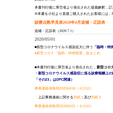
本書刊行後に厚労省より発出された疑義解釈，訂
※本書を小社より直接ご購入されたお客様には，
診療点数早見表2020年4月追補・正誤表
追補・正誤表（2020.7.1）
2020/05/01
■新型コロナウイルス感染拡大に伴う
「臨時・特
●新型コロナ「臨時・特例措置」総まとめ
■本書刊行後に厚労省より発出された，
新型コロ
・新型コロナウイルス感染症に係る診療報酬上の臨時
「その23」はDPC関連）
事務連絡保険局20200418（その12）
上記事務連絡に関する
別紙１
及び
別紙２
事務連絡保険局20200422（その13）