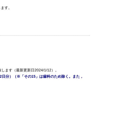
します。
します（最新更新日2024/1/12
）。
月22日分）（※「その15」は歯科のため除く。また，