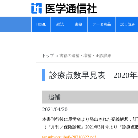
HOME
雑誌
書籍
データ商品
試し読み
トップ
書籍の追補・増補・正誤詳細
診療点数早見表 2020年
追補
2021/04/20
本書刊行後に厚労省より発出された疑義解釈，訂
（『月刊／保険診療』2021年3月号より『診療
tensuhyotsuiho8-20210322.pdf