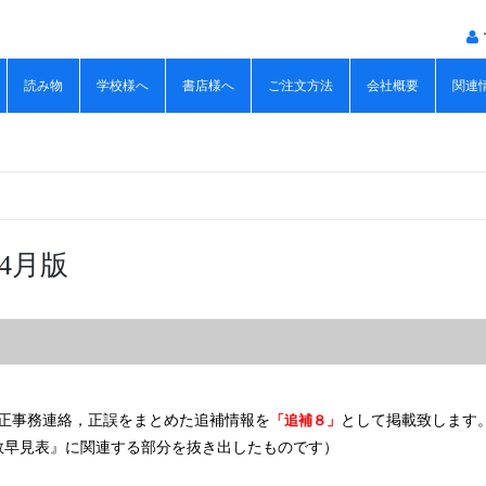
読み物
学校様へ
書店様へ
ご注文方法
会社概要
関連
4月版
正事務連絡，正誤をまとめた追補情報を
「追補８」
として掲載致します
点数早見表』に関連する部分を抜き出したものです）