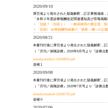
2020/09/10
厚労省より発出された疑義解釈，訂正事務連絡，
「令和２年度診療報酬改定関連通知及び官報掲載事
・
「別紙７（別表１） 一般病棟用の重症度、医
・
「別表Ⅰ 診療報酬明細書の「摘要」欄への記載
2020/08/21
本書刊行後に厚労省より発出された疑義解釈，訂
（『月刊／保険診療』2020年8月号より『診療
tensuhyotsuiho1-20200820.pdf
追補１
2020/09/08
本書刊行後に厚労省より発出された疑義解釈，訂
（『月刊／保険診療』2020年7月号より『診療
tensuhyotsuiho0-20200720.pdf
追補０
2020/07/06