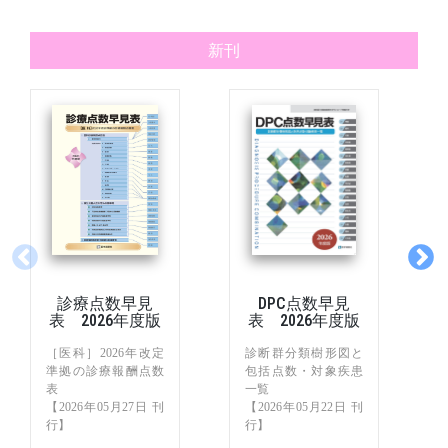
新刊
診療点数早見
DPC点数早見
表 2026年度版
表 2026年度版
［医科］2026年改定
診断群分類樹形図と
準拠の診療報酬点数
包括点数・対象疾患
表
一覧
【2026年05月27日 刊
【2026年05月22日 刊
行】
行】