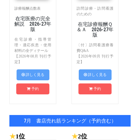
診療報酬点数表
訪問診療・訪問看護
のための
在宅医療の完全
解説 2026-27年
在宅診療報酬Ｑ
版
＆Ａ 2026-27年
版
在宅診療・指導管
理・適応疾患・使用
〔付〕訪問看護療養
材料の全ディテール
費Q&A
【2026年08月 刊行予
【2026年09月 刊行予
定】
定】
 詳しく見る
 詳しく見る
予約
予約
7月 書店売れ筋ランキング（予約含む）
★
1位
★
2位
★