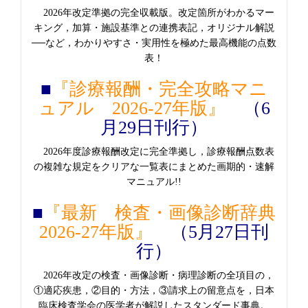
2026年改定準拠の完全収載版。改定箇所がわかるマー
キング，加算・施設基準との連携表記，オリジナル解説
──など，わかりやすさ・実用性を極めた最高機能の点数
表！
■
『診療報酬・完全攻略マニ
ュアル 2026-27年版』
（6
月29日刊行）
2026年度診療報酬改定に完全準拠し，診療報酬点数表
の複雑な規定をクリアな一覧表にまとめた画期的・速解
マニュアル!!
■
『最新 検査・画像診断辞典
2026-27年版』
（5月27日刊
行）
2026年改定の検査・画像診断・病理診断の全項目の，
①適応疾患，②目的・方法，③請求上の留意点を，日本
臨床検査学会の医学者が解説したスタンダード事典。