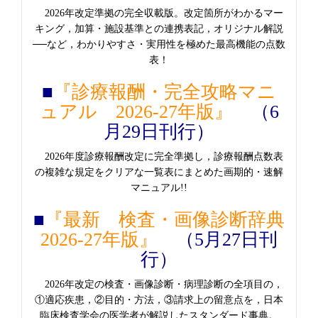
2026年改定準拠の完全収載版。改定箇所がわかるマー
キング，加算・施設基準との連携表記，オリジナル解説
──など，わかりやすさ・実用性を極めた最高機能の点数
表！
■
『診療報酬・完全攻略マニ
ュアル 2026-27年版』
（6
月29日刊行）
2026年度診療報酬改定に完全準拠し，診療報酬点数表
の複雑な規定をクリアな一覧表にまとめた画期的・速解
マニュアル!!
■
『最新 検査・画像診断辞典
2026-27年版』
（5月27日刊
行）
2026年改定の検査・画像診断・病理診断の全項目の，
①適応疾患，②目的・方法，③請求上の留意点を，日本
臨床検査学会の医学者が解説したスタンダード事典。