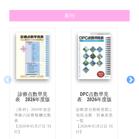
新刊
診療点数早見
DPC点数早見
表 2026年度版
表 2026年度版
［医科］2026年改定
診断群分類樹形図と
準拠の診療報酬点数
包括点数・対象疾患
表
一覧
【2026年05月27日 刊
【2026年05月22日 刊
行】
行】