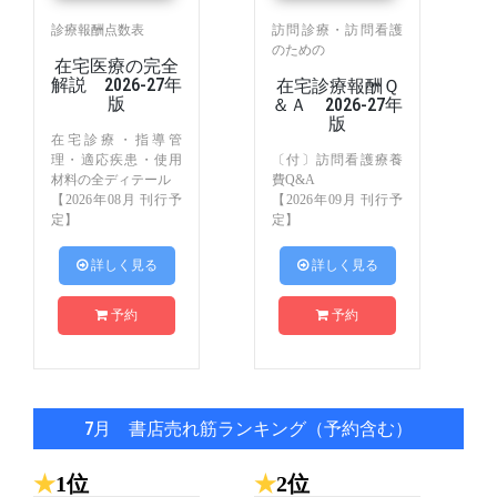
診療報酬点数表
訪問診療・訪問看護
のための
在宅医療の完全
解説 2026-27年
在宅診療報酬Ｑ
版
＆Ａ 2026-27年
版
在宅診療・指導管
理・適応疾患・使用
〔付〕訪問看護療養
材料の全ディテール
費Q&A
【2026年08月 刊行予
【2026年09月 刊行予
定】
定】
 詳しく見る
 詳しく見る
予約
予約
7月 書店売れ筋ランキング（予約含む）
★
1位
★
2位
★